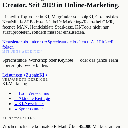
Creator. Seit 2009 in Online-Marketing.
LinkedIn Top Voice in KI, Mitgründer von snipKI, Co-Host des
NewMinds.AI Podcast. Ich helfe Marketing-Teams bei OMR,
freenet, MAN, Handelsblatt, Sparkasse, KI-Tools nicht nur
auszuprobieren, sondern messbar einzusetzen.
Newsletter abonnieren
Sprechstunde buchen
Auf LinkedIn
folgen
MIT JENS ARBEITEN
Sprechstunde, Workshop oder Keynote — oder das ganze Team
über snipKI weiterbilden.
Leistungen
Zu snipKI
VERWANDTE BEREICHE
KI-Marketing
→
Tool-Verzeichnis
→
Aktuelle Beiträge
→
KI-Newsletter
→
Sprechstunde
KI-NEWSLETTER
Wöchentlich eine kompakte E-Mail. Über
45.000
Marketer:innen