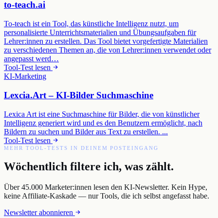
to-teach.ai
To-teach ist ein Tool, das künstliche Intelligenz nutzt, um
personalisierte Unterrichtsmaterialien und Übungsaufgaben für
Lehrer:innen zu erstellen. Das Tool bietet vorgefertigte Materialien
zu verschiedenen Themen an, die von Lehrer:innen verwendet oder
angepasst werd…
Tool-Test lesen
KI-Marketing
Lexcia.Art – KI-Bilder Suchmaschine
Lexica Art ist eine Suchmaschine für Bilder, die von künstlicher
Intelligenz generiert wird und es den Benutzern ermöglicht, nach
Bildern zu suchen und Bilder aus Text zu erstellen. ...
Tool-Test lesen
MEHR TOOL-TESTS IN DEINEM POSTEINGANG
Wöchentlich filtere ich, was zählt.
Über 45.000 Marketer:innen lesen den KI-Newsletter. Kein Hype,
keine Affiliate-Kaskade — nur Tools, die ich selbst angefasst habe.
Newsletter abonnieren