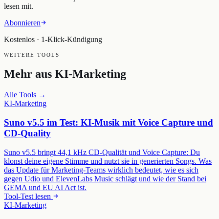
lesen mit.
Abonnieren
Kostenlos · 1-Klick-Kündigung
WEITERE TOOLS
Mehr aus
KI-Marketing
Alle Tools →
KI-Marketing
Suno v5.5 im Test: KI-Musik mit Voice Capture und
CD-Quality
Suno v5.5 bringt 44,1 kHz CD-Qualität und Voice Capture: Du
klonst deine eigene Stimme und nutzt sie in generierten Songs. Was
das Update für Marketing-Teams wirklich bedeutet, wie es sich
gegen Udio und ElevenLabs Music schlägt und wie der Stand bei
GEMA und EU AI Act ist.
Tool-Test lesen
KI-Marketing