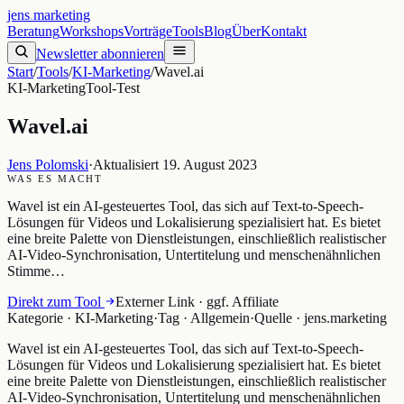
jens
.
marketing
Beratung
Workshops
Vorträge
Tools
Blog
Über
Kontakt
Newsletter abonnieren
Start
/
Tools
/
KI-Marketing
/
Wavel.ai
KI-Marketing
Tool-Test
Wavel.ai
Jens Polomski
·
Aktualisiert
19. August 2023
WAS ES MACHT
Wavel ist ein AI-gesteuertes Tool, das sich auf Text-to-Speech-
Lösungen für Videos und Lokalisierung spezialisiert hat. Es bietet
eine breite Palette von Dienstleistungen, einschließlich realistischer
AI-Video-Synchronisation, Untertitelung und menschenähnlichen
Stimme…
Direkt zum Tool
Externer Link · ggf. Affiliate
Kategorie ·
KI-Marketing
·
Tag ·
Allgemein
·
Quelle ·
jens.marketing
Wavel ist ein AI-gesteuertes Tool, das sich auf Text-to-Speech-
Lösungen für Videos und Lokalisierung spezialisiert hat. Es bietet
eine breite Palette von Dienstleistungen, einschließlich realistischer
AI-Video-Synchronisation, Untertitelung und menschenähnlichen