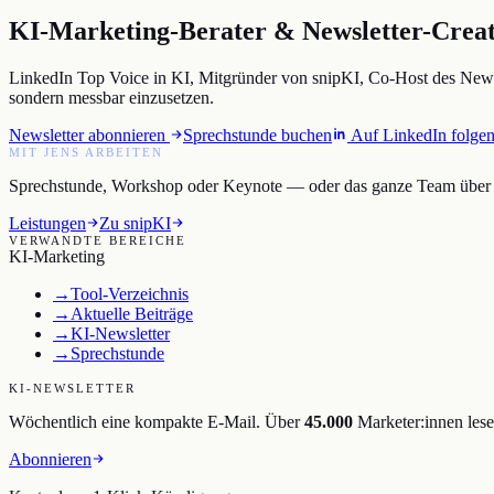
KI-Marketing-Berater & Newsletter-Creato
LinkedIn Top Voice in KI, Mitgründer von snipKI, Co-Host des NewM
sondern messbar einzusetzen.
Newsletter abonnieren
Sprechstunde buchen
Auf LinkedIn folge
MIT JENS ARBEITEN
Sprechstunde, Workshop oder Keynote — oder das ganze Team über s
Leistungen
Zu snipKI
VERWANDTE BEREICHE
KI-Marketing
→
Tool-Verzeichnis
→
Aktuelle Beiträge
→
KI-Newsletter
→
Sprechstunde
KI-NEWSLETTER
Wöchentlich eine kompakte E-Mail. Über
45.000
Marketer:innen lese
Abonnieren