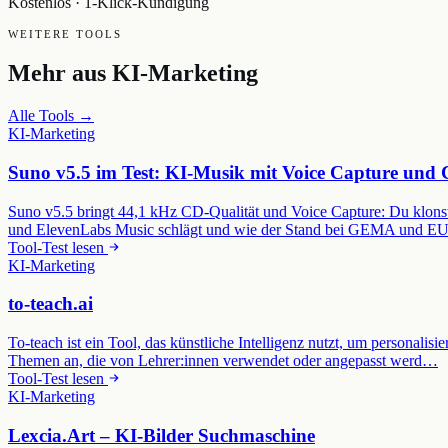
Kostenlos · 1-Klick-Kündigung
WEITERE TOOLS
Mehr aus
KI-Marketing
Alle Tools →
KI-Marketing
Suno v5.5 im Test: KI-Musik mit Voice Capture und
Suno v5.5 bringt 44,1 kHz CD-Qualität und Voice Capture: Du klonst
und ElevenLabs Music schlägt und wie der Stand bei GEMA und EU 
Tool-Test lesen
KI-Marketing
to-teach.ai
To-teach ist ein Tool, das künstliche Intelligenz nutzt, um personalis
Themen an, die von Lehrer:innen verwendet oder angepasst werd…
Tool-Test lesen
KI-Marketing
Lexcia.Art – KI-Bilder Suchmaschine