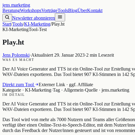
jens
.
marketing
Beratung
Workshops
Vorträge
Tools
Blog
Über
Kontakt
Newsletter abonnieren
Start
/
Tools
/
KI-Marketing
/
Play.ht
KI-Marketing
Tool-Test
Play.ht
Jens Polomski
·
Aktualisiert
29. Januar 2023
·
2
min Lesezeit
WAS ES MACHT
Der AI Voice Generator and TTS ist ein Online-Tool zur Erstellung 
WAV-Dateien exportieren. Das Tool bietet 907 KI-Stimmen in 142 
Direkt zum Tool
Externer Link · ggf. Affiliate
Kategorie ·
KI-Marketing
·
Tag ·
Allgemein
·
Quelle ·
jens.marketing
IM DETAIL
Der AI Voice Generator and TTS ist ein Online-Tool zur Erstellung 
WAV-Dateien exportieren. Das Tool bietet 907 KI-Stimmen in 142 S
Das Tool wird von mehr als 7000 Nutzern und Teams aller Größenord
verfügt über einen Online-Text-to-Speech-Editor, mit dem Nutzer/in
durch das Feedback der Nutzer/innen gesteuert und ist von renommie