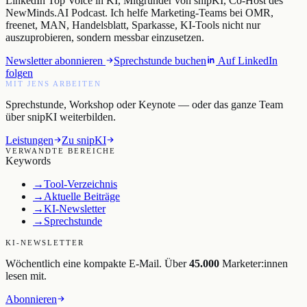
LinkedIn Top Voice in KI, Mitgründer von snipKI, Co-Host des
NewMinds.AI Podcast. Ich helfe Marketing-Teams bei OMR,
freenet, MAN, Handelsblatt, Sparkasse, KI-Tools nicht nur
auszuprobieren, sondern messbar einzusetzen.
Newsletter abonnieren
Sprechstunde buchen
Auf LinkedIn
folgen
MIT JENS ARBEITEN
Sprechstunde, Workshop oder Keynote — oder das ganze Team
über snipKI weiterbilden.
Leistungen
Zu snipKI
VERWANDTE BEREICHE
Keywords
→
Tool-Verzeichnis
→
Aktuelle Beiträge
→
KI-Newsletter
→
Sprechstunde
KI-NEWSLETTER
Wöchentlich eine kompakte E-Mail. Über
45.000
Marketer:innen
lesen mit.
Abonnieren