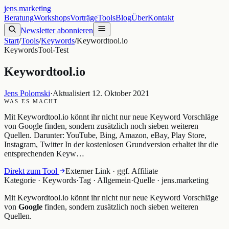
jens
.
marketing
Beratung
Workshops
Vorträge
Tools
Blog
Über
Kontakt
Newsletter abonnieren
Start
/
Tools
/
Keywords
/
Keywordtool.io
Keywords
Tool-Test
Keywordtool.io
Jens Polomski
·
Aktualisiert
12. Oktober 2021
WAS ES MACHT
Mit Keywordtool.io könnt ihr nicht nur neue Keyword Vorschläge
von Google finden, sondern zusätzlich noch sieben weiteren
Quellen. Darunter: YouTube, Bing, Amazon, eBay, Play Store,
Instagram, Twitter In der kostenlosen Grundversion erhaltet ihr die
entsprechenden Keyw…
Direkt zum Tool
Externer Link · ggf. Affiliate
Kategorie ·
Keywords
·
Tag ·
Allgemein
·
Quelle ·
jens.marketing
Mit Keywordtool.io könnt ihr nicht nur neue Keyword Vorschläge
von
Google
finden, sondern zusätzlich noch sieben weiteren
Quellen.