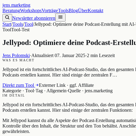
jens
.
marketing
Beratung
Workshops
Vorträge
Tools
Blog
Über
Kontakt
Newsletter abonnieren
Start
/
Tools
/
Tool
/
Jellypod: Optimiere deine Podcast-Erstellung mit AI
Tool
Tool-Test
Jellypod: Optimiere deine Podcast-Erstell
Jens Polomski
·
Aktualisiert
07. Januar 2025
·
2
min Lesezeit
WAS ES MACHT
Jellypod ist ein fortschrittliches AI-Podcast-Studio, das den gesamten 
Podcasts erstellen kannst. Hier sind einige der zentralen F…
Direkt zum Tool
Externer Link · ggf. Affiliate
Kategorie ·
Tool
·
Tag ·
Allgemein
·
Quelle ·
jens.marketing
IM DETAIL
Jellypod ist ein fortschrittliches AI-Podcast-Studio, das den gesamten 
Podcasts erstellen kannst. Hier sind einige der zentralen Funktionen:
Mit Jellypod kannst du alle Aspekte der Podcast-Erstellung automatis
Kontrolle über den Inhalt, die Struktur und den Ton behältst. Ansc
gewährleisten.