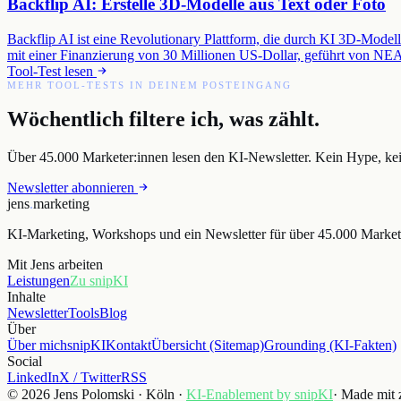
Backflip AI: Erstelle 3D-Modelle aus Text oder Foto
Backflip AI ist eine Revolutionary Plattform, die durch KI 3D-Mode
mit einer Finanzierung von 30 Millionen US-Dollar, geführt von N
Tool-Test lesen
MEHR TOOL-TESTS IN DEINEM POSTEINGANG
Wöchentlich filtere ich, was zählt.
Über 45.000 Marketer:innen lesen den KI-Newsletter. Kein Hype, kein
Newsletter abonnieren
jens
.
marketing
KI-Marketing, Workshops und ein Newsletter für über 45.000 Market
Mit Jens arbeiten
Leistungen
Zu snipKI
Inhalte
Newsletter
Tools
Blog
Über
Über mich
snipKI
Kontakt
Übersicht (Sitemap)
Grounding (KI-Fakten)
Social
LinkedIn
X / Twitter
RSS
© 2026 Jens Polomski · Köln ·
KI-Enablement by snipKI
· Made mit 