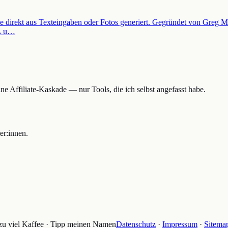
lle direkt aus Texteingaben oder Fotos generiert. Gegründet von Gre
EA u…
e Affiliate-Kaskade — nur Tools, die ich selbst angefasst habe.
er:innen.
zu viel Kaffee · Tipp meinen Namen
Datenschutz
·
Impressum
·
Sitema