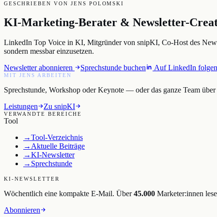
GESCHRIEBEN VON JENS POLOMSKI
KI-Marketing-Berater & Newsletter-Creato
LinkedIn Top Voice in KI, Mitgründer von snipKI, Co-Host des NewM
sondern messbar einzusetzen.
Newsletter abonnieren
Sprechstunde buchen
Auf LinkedIn folge
MIT JENS ARBEITEN
Sprechstunde, Workshop oder Keynote — oder das ganze Team über s
Leistungen
Zu snipKI
VERWANDTE BEREICHE
Tool
→
Tool-Verzeichnis
→
Aktuelle Beiträge
→
KI-Newsletter
→
Sprechstunde
KI-NEWSLETTER
Wöchentlich eine kompakte E-Mail. Über
45.000
Marketer:innen lese
Abonnieren