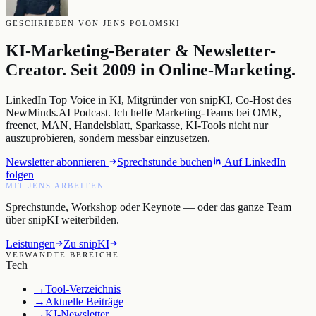
GESCHRIEBEN VON JENS POLOMSKI
KI-Marketing-Berater & Newsletter-
Creator. Seit 2009 in Online-Marketing.
LinkedIn Top Voice in KI, Mitgründer von snipKI, Co-Host des
NewMinds.AI Podcast. Ich helfe Marketing-Teams bei OMR,
freenet, MAN, Handelsblatt, Sparkasse, KI-Tools nicht nur
auszuprobieren, sondern messbar einzusetzen.
Newsletter abonnieren
Sprechstunde buchen
Auf LinkedIn
folgen
MIT JENS ARBEITEN
Sprechstunde, Workshop oder Keynote — oder das ganze Team
über snipKI weiterbilden.
Leistungen
Zu snipKI
VERWANDTE BEREICHE
Tech
→
Tool-Verzeichnis
→
Aktuelle Beiträge
→
KI-Newsletter