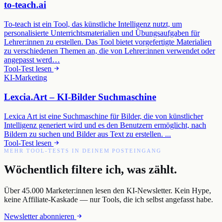
to-teach.ai
To-teach ist ein Tool, das künstliche Intelligenz nutzt, um
personalisierte Unterrichtsmaterialien und Übungsaufgaben für
Lehrer:innen zu erstellen. Das Tool bietet vorgefertigte Materialien
zu verschiedenen Themen an, die von Lehrer:innen verwendet oder
angepasst werd…
Tool-Test lesen
KI-Marketing
Lexcia.Art – KI-Bilder Suchmaschine
Lexica Art ist eine Suchmaschine für Bilder, die von künstlicher
Intelligenz generiert wird und es den Benutzern ermöglicht, nach
Bildern zu suchen und Bilder aus Text zu erstellen. ...
Tool-Test lesen
MEHR TOOL-TESTS IN DEINEM POSTEINGANG
Wöchentlich filtere ich, was zählt.
Über 45.000 Marketer:innen lesen den KI-Newsletter. Kein Hype,
keine Affiliate-Kaskade — nur Tools, die ich selbst angefasst habe.
Newsletter abonnieren