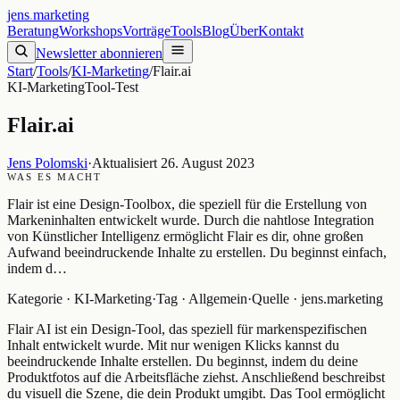
jens
.
marketing
Beratung
Workshops
Vorträge
Tools
Blog
Über
Kontakt
Newsletter abonnieren
Start
/
Tools
/
KI-Marketing
/
Flair.ai
KI-Marketing
Tool-Test
Flair.ai
Jens Polomski
·
Aktualisiert
26. August 2023
WAS ES MACHT
Flair ist eine Design-Toolbox, die speziell für die Erstellung von
Markeninhalten entwickelt wurde. Durch die nahtlose Integration
von Künstlicher Intelligenz ermöglicht Flair es dir, ohne großen
Aufwand beeindruckende Inhalte zu erstellen. Du beginnst einfach,
indem d…
Kategorie ·
KI-Marketing
·
Tag ·
Allgemein
·
Quelle ·
jens.marketing
Flair AI ist ein Design-Tool, das speziell für markenspezifischen
Inhalt entwickelt wurde. Mit nur wenigen Klicks kannst du
beeindruckende Inhalte erstellen. Du beginnst, indem du deine
Produktfotos auf die Arbeitsfläche ziehst. Anschließend beschreibst
du visuell die Szene, die dein Produkt umgibt. Das Tool ermöglicht