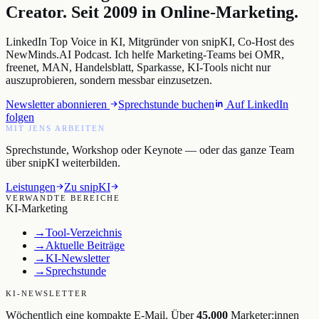
Creator. Seit 2009 in Online-Marketing.
LinkedIn Top Voice in KI, Mitgründer von snipKI, Co-Host des
NewMinds.AI Podcast. Ich helfe Marketing-Teams bei OMR,
freenet, MAN, Handelsblatt, Sparkasse, KI-Tools nicht nur
auszuprobieren, sondern messbar einzusetzen.
Newsletter abonnieren
Sprechstunde buchen
Auf LinkedIn
folgen
MIT JENS ARBEITEN
Sprechstunde, Workshop oder Keynote — oder das ganze Team
über snipKI weiterbilden.
Leistungen
Zu snipKI
VERWANDTE BEREICHE
KI-Marketing
→
Tool-Verzeichnis
→
Aktuelle Beiträge
→
KI-Newsletter
→
Sprechstunde
KI-NEWSLETTER
Wöchentlich eine kompakte E-Mail. Über
45.000
Marketer:innen