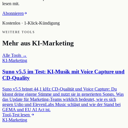
lesen mit.
Abonnieren
Kostenlos · 1-Klick-Kündigung
WEITERE TOOLS
Mehr aus
KI-Marketing
Alle Tools →
KI-Marketing
Suno v5.5 im Test: KI-Musik mit Voice Capture und
CD-Quality
Suno v5.5 bringt 44,1 kHz CD-Qualität und Voice Capture: Du
klonst deine eigene Stimme und nutzt sie in generierten Songs. Was
das Update für Marketing-Teams wirklich bedeutet, wie es sich
gegen Udio und ElevenLabs Music schlägt und wie der Stand bei
GEMA und EU AI Act ist.
Tool-Test lesen
KI-Marketing