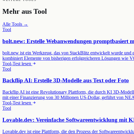
Mehr aus
Tool
Alle Tools →
Tool
bolt.new: Erstelle Webanwendungen promptbasiert m
bolt.new ist ein Werkzeug, das von StackBlitz entwickelt wurde und 
kombiniert Elemente von bisherigen erfolgreicheren Lösungen wie 
Tool-Test lesen
Tool
Backflip AI: Erstelle 3D-Modelle aus Text oder Foto
Backflip AI ist eine Revolutionary Plattform, die durch KI 3D-Mode
mit einer Finanzierung von 30 Millionen US-Dollar, geführt von N
Tool-Test lesen
Tool
Lovable.dev: Vereinfache Softwareentwicklung mit K
Lovable.dev ist eine Plattform, die den Prozess der Softwareentwickl