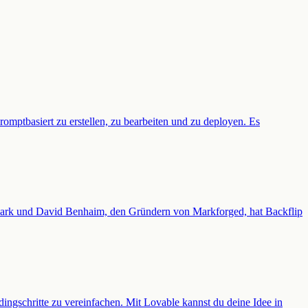
mptbasiert zu erstellen, zu bearbeiten und zu deployen. Es
g Mark und David Benhaim, den Gründern von Markforged, hat Backflip
ingschritte zu vereinfachen. Mit Lovable kannst du deine Idee in