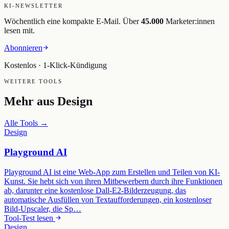
KI-NEWSLETTER
Wöchentlich eine kompakte E-Mail. Über
45.000
Marketer:innen
lesen mit.
Abonnieren
Kostenlos · 1-Klick-Kündigung
WEITERE TOOLS
Mehr aus
Design
Alle Tools →
Design
Playground AI
Playground AI ist eine Web-App zum Erstellen und Teilen von KI-
Kunst. Sie hebt sich von ihren Mitbewerbern durch ihre Funktionen
ab, darunter eine kostenlose Dall-E2-Bilderzeugung, das
automatische Ausfüllen von Textaufforderungen, ein kostenloser
Bild-Upscaler, die Sp…
Tool-Test lesen
Design