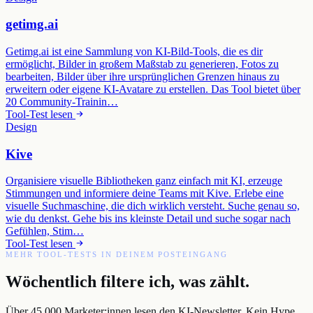
getimg.ai
Getimg.ai ist eine Sammlung von KI-Bild-Tools, die es dir
ermöglicht, Bilder in großem Maßstab zu generieren, Fotos zu
bearbeiten, Bilder über ihre ursprünglichen Grenzen hinaus zu
erweitern oder eigene KI-Avatare zu erstellen. Das Tool bietet über
20 Community-Trainin…
Tool-Test lesen
Design
Kive
Organisiere visuelle Bibliotheken ganz einfach mit KI, erzeuge
Stimmungen und informiere deine Teams mit Kive. Erlebe eine
visuelle Suchmaschine, die dich wirklich versteht. Suche genau so,
wie du denkst. Gehe bis ins kleinste Detail und suche sogar nach
Gefühlen, Stim…
Tool-Test lesen
MEHR TOOL-TESTS IN DEINEM POSTEINGANG
Wöchentlich filtere ich, was zählt.
Über 45.000 Marketer:innen lesen den KI-Newsletter. Kein Hype,