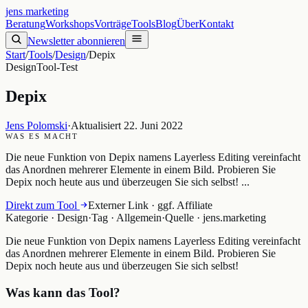
jens
.
marketing
Beratung
Workshops
Vorträge
Tools
Blog
Über
Kontakt
Newsletter abonnieren
Start
/
Tools
/
Design
/
Depix
Design
Tool-Test
Depix
Jens Polomski
·
Aktualisiert
22. Juni 2022
WAS ES MACHT
Die neue Funktion von Depix namens Layerless Editing vereinfacht
das Anordnen mehrerer Elemente in einem Bild. Probieren Sie
Depix noch heute aus und überzeugen Sie sich selbst! ...
Direkt zum Tool
Externer Link · ggf. Affiliate
Kategorie ·
Design
·
Tag ·
Allgemein
·
Quelle ·
jens.marketing
Die neue Funktion von Depix namens Layerless Editing vereinfacht
das Anordnen mehrerer Elemente in einem Bild. Probieren Sie
Depix noch heute aus und überzeugen Sie sich selbst!
Was kann das Tool?