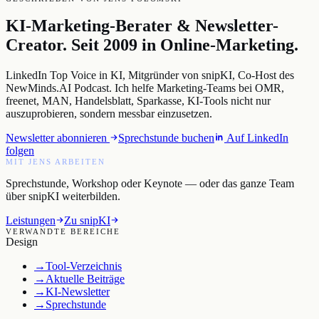
KI-Marketing-Berater & Newsletter-
Creator. Seit 2009 in Online-Marketing.
LinkedIn Top Voice in KI, Mitgründer von snipKI, Co-Host des
NewMinds.AI Podcast. Ich helfe Marketing-Teams bei OMR,
freenet, MAN, Handelsblatt, Sparkasse, KI-Tools nicht nur
auszuprobieren, sondern messbar einzusetzen.
Newsletter abonnieren
Sprechstunde buchen
Auf LinkedIn
folgen
MIT JENS ARBEITEN
Sprechstunde, Workshop oder Keynote — oder das ganze Team
über snipKI weiterbilden.
Leistungen
Zu snipKI
VERWANDTE BEREICHE
Design
→
Tool-Verzeichnis
→
Aktuelle Beiträge
→
KI-Newsletter
→
Sprechstunde