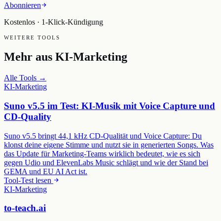
Abonnieren
Kostenlos · 1-Klick-Kündigung
WEITERE TOOLS
Mehr aus
KI-Marketing
Alle Tools →
KI-Marketing
Suno v5.5 im Test: KI-Musik mit Voice Capture und
CD-Quality
Suno v5.5 bringt 44,1 kHz CD-Qualität und Voice Capture: Du
klonst deine eigene Stimme und nutzt sie in generierten Songs. Was
das Update für Marketing-Teams wirklich bedeutet, wie es sich
gegen Udio und ElevenLabs Music schlägt und wie der Stand bei
GEMA und EU AI Act ist.
Tool-Test lesen
KI-Marketing
to-teach.ai