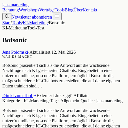
jens
.
marketing
Beratung
Workshops
Vorträge
Tools
Blog
Über
Kontakt
Newsletter abonnieren
Start
/
Tools
/
KI-Marketing
/
Botsonic
KI-Marketing
Tool-Test
Botsonic
Jens Polomski
·
Aktualisiert
12. Mai 2026
WAS ES MACHT
Botsonic präsentiert sich als die Antwort auf die wachsende
Nachfrage nach KI-gesteuerten Chatbots. Eingebettet in eine
nutzerfreundliche, no-code Plattform, ermöglicht Botsonic dir,
maßgeschneiderte KI-Chatbots zu erstellen, die auf deine eigenen
Daten trainiert sind.…
Direkt zum Tool
Externer Link · ggf. Affiliate
Kategorie ·
KI-Marketing
·
Tag ·
Allgemein
·
Quelle ·
jens.marketing
Botsonic präsentiert sich als die Antwort auf die wachsende
Nachfrage nach KI-gesteuerten Chatbots. Eingebettet in eine
nutzerfreundliche, no-code Plattform, ermöglicht Botsonic dir,
maßgeschneiderte KI-Chatbots zu erstellen, die auf deine eigenen