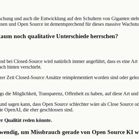
rschung und auch die Entwicklung auf den Schultern von Giganten steht
können und Open Source ist dementsprechend für dieses massive Wachst
kaum noch qualitative Unterschiede herrschen?
und bei Closed-Source wird natürlich immer angeführt, dass es eine A
ch hinten verschiebt.
rzer Zeit Closed-Source Ansätze reimplementiert worden sind oder geleak
gs die Möglichkeit, Transparenz, Offenheit zu haben, auf diese Art und
und sagen kann, dass Open Source schlechter wäre als Close Source od
wie OpenAI, die eher geschlossen sind.
r Qualität reden könnte.
wendig, um Missbrauch gerade von Open Source KI wie 