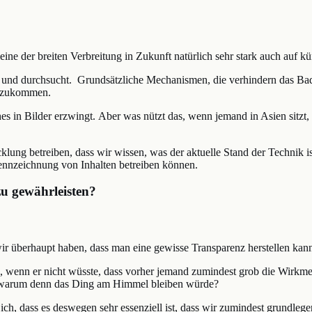
ine der breiten Verbreitung in Zukunft natürlich sehr stark auch auf kü
t und durchsucht. Grundsätzliche Mechanismen, die verhindern das Bad
eizukommen.
n Bilder erzwingt. Aber was nützt das, wenn jemand in Asien sitzt, viel
wicklung betreiben, dass wir wissen, was der aktuelle Stand der Techni
ennzeichnung von Inhalten betreiben können.
zu gewährleisten?
wir überhaupt haben, dass man eine gewisse Transparenz herstellen kan
n, wenn er nicht wüsste, dass vorher jemand zumindest grob die Wirk
te, warum denn das Ding am Himmel bleiben würde?
 ich, dass es deswegen sehr essenziell ist, dass wir zumindest grundleg