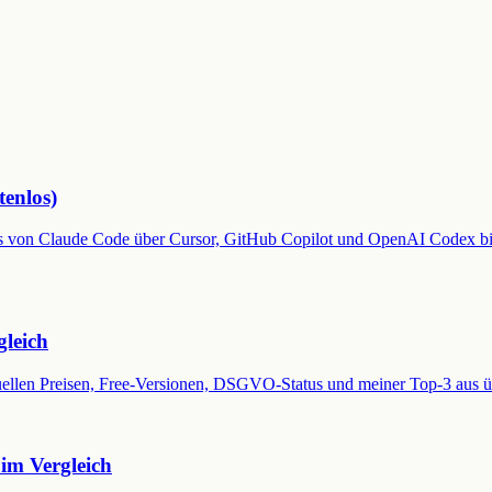
enlos)
 von Claude Code über Cursor, GitHub Copilot und OpenAI Codex bis 
gleich
uellen Preisen, Free-Versionen, DSGVO-Status und meiner Top-3 aus üb
 im Vergleich