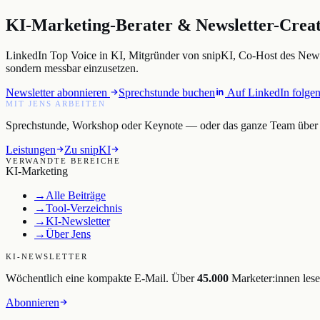
KI-Marketing-Berater & Newsletter-Creato
LinkedIn Top Voice in KI, Mitgründer von snipKI, Co-Host des NewM
sondern messbar einzusetzen.
Newsletter abonnieren
Sprechstunde buchen
Auf LinkedIn folge
MIT JENS ARBEITEN
Sprechstunde, Workshop oder Keynote — oder das ganze Team über s
Leistungen
Zu snipKI
VERWANDTE BEREICHE
KI-Marketing
→
Alle Beiträge
→
Tool-Verzeichnis
→
KI-Newsletter
→
Über Jens
KI-NEWSLETTER
Wöchentlich eine kompakte E-Mail. Über
45.000
Marketer:innen lese
Abonnieren