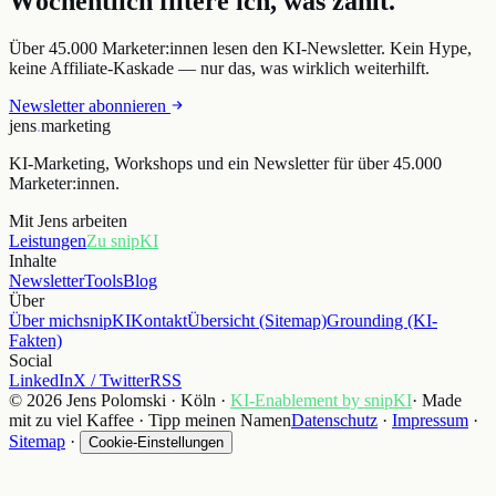
Wöchentlich filtere ich, was zählt.
Über 45.000 Marketer:innen lesen den KI-Newsletter. Kein Hype,
keine Affiliate-Kaskade — nur das, was wirklich weiterhilft.
Newsletter abonnieren
jens
.
marketing
KI-Marketing, Workshops und ein Newsletter für über 45.000
Marketer:innen.
Mit Jens arbeiten
Leistungen
Zu snipKI
Inhalte
Newsletter
Tools
Blog
Über
Über mich
snipKI
Kontakt
Übersicht (Sitemap)
Grounding (KI-
Fakten)
Social
LinkedIn
X / Twitter
RSS
© 2026 Jens Polomski · Köln ·
KI-Enablement by snipKI
· Made
mit zu viel Kaffee · Tipp meinen Namen
Datenschutz
·
Impressum
·
Sitemap
·
Cookie-Einstellungen