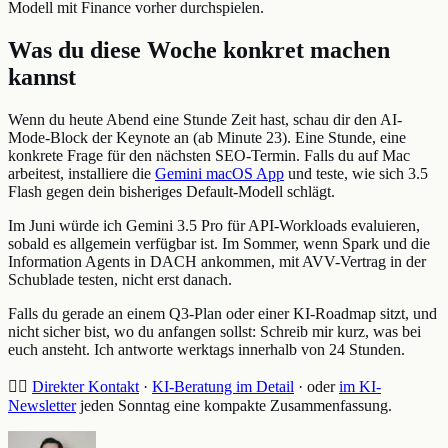
Modell mit Finance vorher durchspielen.
Was du diese Woche konkret machen
kannst
Wenn du heute Abend eine Stunde Zeit hast, schau dir den AI-
Mode-Block der Keynote an (ab Minute 23). Eine Stunde, eine
konkrete Frage für den nächsten SEO-Termin. Falls du auf Mac
arbeitest, installiere die
Gemini macOS App
und teste, wie sich 3.5
Flash gegen dein bisheriges Default-Modell schlägt.
Im Juni würde ich Gemini 3.5 Pro für API-Workloads evaluieren,
sobald es allgemein verfügbar ist. Im Sommer, wenn Spark und die
Information Agents in DACH ankommen, mit AVV-Vertrag in der
Schublade testen, nicht erst danach.
Falls du gerade an einem Q3-Plan oder einer KI-Roadmap sitzt, und
nicht sicher bist, wo du anfangen sollst: Schreib mir kurz, was bei
euch ansteht. Ich antworte werktags innerhalb von 24 Stunden.
👉🏻
Direkter Kontakt
·
KI-Beratung im Detail
· oder
im KI-
Newsletter
jeden Sonntag eine kompakte Zusammenfassung.