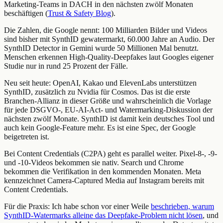
Marketing-Teams in DACH in den nächsten zwölf Monaten
beschäftigen (
Trust & Safety Blog
).
Die Zahlen, die Google nennt: 100 Milliarden Bilder und Videos
sind bisher mit SynthID gewatermarkt, 60.000 Jahre an Audio. Der
SynthID Detector in Gemini wurde 50 Millionen Mal benutzt.
Menschen erkennen High-Quality-Deepfakes laut Googles eigener
Studie nur in rund 25 Prozent der Fälle.
Neu seit heute: OpenAI, Kakao und ElevenLabs unterstützen
SynthID, zusätzlich zu Nvidia für Cosmos. Das ist die erste
Branchen-Allianz in dieser Größe und wahrscheinlich die Vorlage
für jede DSGVO-, EU-AI-Act- und Watermarking-Diskussion der
nächsten zwölf Monate. SynthID ist damit kein deutsches Tool und
auch kein Google-Feature mehr. Es ist eine Spec, der Google
beigetreten ist.
Bei Content Credentials (C2PA) geht es parallel weiter. Pixel-8-, -9-
und -10-Videos bekommen sie nativ. Search und Chrome
bekommen die Verifikation in den kommenden Monaten. Meta
kennzeichnet Camera-Captured Media auf Instagram bereits mit
Content Credentials.
Für die Praxis: Ich habe schon vor einer Weile
beschrieben, warum
SynthID-Watermarks alleine das Deepfake-Problem nicht lösen
, und