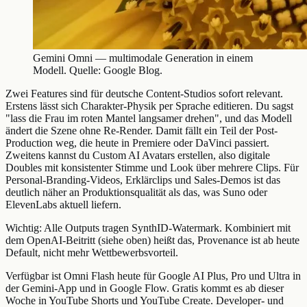
Gemini Omni — multimodale Generation in einem
Modell. Quelle: Google Blog.
Zwei Features sind für deutsche Content-Studios sofort relevant.
Erstens lässt sich Charakter-Physik per Sprache editieren. Du sagst
"lass die Frau im roten Mantel langsamer drehen", und das Modell
ändert die Szene ohne Re-Render. Damit fällt ein Teil der Post-
Production weg, die heute in Premiere oder DaVinci passiert.
Zweitens kannst du Custom AI Avatars erstellen, also digitale
Doubles mit konsistenter Stimme und Look über mehrere Clips. Für
Personal-Branding-Videos, Erklärclips und Sales-Demos ist das
deutlich näher an Produktionsqualität als das, was Suno oder
ElevenLabs aktuell liefern.
Wichtig: Alle Outputs tragen SynthID-Watermark. Kombiniert mit
dem OpenAI-Beitritt (siehe oben) heißt das, Provenance ist ab heute
Default, nicht mehr Wettbewerbsvorteil.
Verfügbar ist Omni Flash heute für Google AI Plus, Pro und Ultra in
der Gemini-App und in Google Flow. Gratis kommt es ab dieser
Woche in YouTube Shorts und YouTube Create. Developer- und