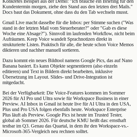
Konkretes Beispiel aus der Demo: "Ich brauche ein Briefing für den
Kundentermin morgen, ziehe den Stand aus den letzten drei Mails."
Docs baut das Dokument, ohne dass du den Tab wechseln musst.
Gmail Live macht dasselbe für die Inbox: per Stimme suchen ("Was
stand in der letzten Mail vom Steuerberater?" oder "Gab es diese
Woche eine Absage?"). Sinnvoll im laufenden Workflow, nicht beim
Aufräumen. Keep Voice wandelt Sprachnotizen direkt in
strukturierte Listen. Praktisch für alle, die heute schon Voice Memos
diktieren und nachher manuell sortieren.
Dazu kommt ein neues Bildtool namens Google Pics, das auf Nano
Banana basiert. Es kann Objekte segmentieren (also einzeln
editieren) und Text in Bildern direkt bearbeiten, inklusive
Übersetzung im Layout. Slides- und Drive-Integration ist
mitgedacht.
Bei der Verfügbarkeit: Die Voice-Features kommen im Sommer
2026 für AI Pro und Ultra sowie für Workspace Business in einer
Preview. AI Inbox in Gmail ist heute live für AI Ultra in den USA,
Plus und Pro USA folgen ebenfalls heute. Workspace Enterprise
Plus läuft als Preview. Google Pics ist heute im Trusted Tester,
global ab Sommer 2026. Für deutsche KMU heißt das: ernsthaft
testbar im Q3. Genau das Quartal, in dem ihr den Workspace-vs.-
Microsoft-365-Vergleich neu rechnen solltet.