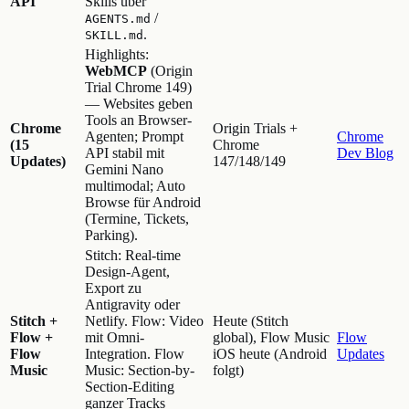
API
Skills über
/
AGENTS.md
.
SKILL.md
Highlights:
WebMCP
(Origin
Trial Chrome 149)
— Websites geben
Tools an Browser-
Chrome
Origin Trials +
Agenten; Prompt
Chrome
(15
Chrome
API stabil mit
Dev Blog
Updates)
147/148/149
Gemini Nano
multimodal; Auto
Browse für Android
(Termine, Tickets,
Parking).
Stitch: Real-time
Design-Agent,
Export zu
Antigravity oder
Stitch +
Netlify. Flow: Video
Heute (Stitch
Flow +
mit Omni-
global), Flow Music
Flow
Flow
Integration. Flow
iOS heute (Android
Updates
Music
Music: Section-by-
folgt)
Section-Editing
ganzer Tracks