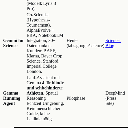
(Modell: Lyria 3
Pro).
Co-Scientist
(Hypothesis-
Tournament),
AlphaEvolve +
ERA, NotebookLM-
Gemini for
Integration, 30+
Heute
Science-
Science
Datenbanken.
(labs.google/science)
Blog
Kunden: BASF,
Klarna, Bayer Crop
Science, Stanford,
Imperial College
London.
Lauf-Assistent mit
Gemma 4 für
blinde
und sehbehinderte
Gemma
Athleten
. Spatial
DeepMind
Running
Reasoning +
Pilotphase
(Press
Agent
Echtzeit-Umgebung.
Site)
Kein menschlicher
Guide, keine
Leitlinie nötig.