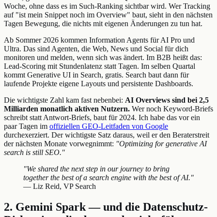
Woche, ohne dass es im Such-Ranking sichtbar wird. Wer Tracking
auf "ist mein Snippet noch im Overview" baut, sieht in den nächsten
Tagen Bewegung, die nichts mit eigenen Änderungen zu tun hat.
Ab Sommer 2026 kommen Information Agents für AI Pro und
Ultra. Das sind Agenten, die Web, News und Social für dich
monitoren und melden, wenn sich was ändert. Im B2B heißt das:
Lead-Scoring mit Stundenlatenz statt Tagen. Im selben Quartal
kommt Generative UI in Search, gratis. Search baut dann für
laufende Projekte eigene Layouts und persistente Dashboards.
Die wichtigste Zahl kam fast nebenbei:
AI Overviews sind bei 2,5
Milliarden monatlich aktiven Nutzern.
Wer noch Keyword-Briefs
schreibt statt Antwort-Briefs, baut für 2024. Ich habe das vor ein
paar Tagen im
offiziellen GEO-Leitfaden von Google
durchexerziert. Der wichtigste Satz daraus, weil er den Beraterstreit
der nächsten Monate vorwegnimmt:
"Optimizing for generative AI
search is still SEO."
"We shared the next step in our journey to bring
together the best of a search engine with the best of AI."
— Liz Reid, VP Search
2. Gemini Spark — und die Datenschutz-