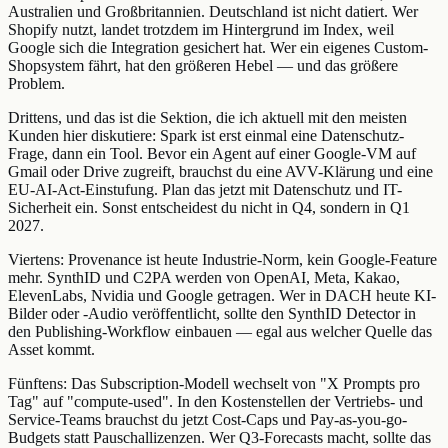
Australien und Großbritannien. Deutschland ist nicht datiert. Wer
Shopify nutzt, landet trotzdem im Hintergrund im Index, weil
Google sich die Integration gesichert hat. Wer ein eigenes Custom-
Shopsystem fährt, hat den größeren Hebel — und das größere
Problem.
Drittens, und das ist die Sektion, die ich aktuell mit den meisten
Kunden hier diskutiere: Spark ist erst einmal eine Datenschutz-
Frage, dann ein Tool. Bevor ein Agent auf einer Google-VM auf
Gmail oder Drive zugreift, brauchst du eine AVV-Klärung und eine
EU-AI-Act-Einstufung. Plan das jetzt mit Datenschutz und IT-
Sicherheit ein. Sonst entscheidest du nicht in Q4, sondern in Q1
2027.
Viertens: Provenance ist heute Industrie-Norm, kein Google-Feature
mehr. SynthID und C2PA werden von OpenAI, Meta, Kakao,
ElevenLabs, Nvidia und Google getragen. Wer in DACH heute KI-
Bilder oder -Audio veröffentlicht, sollte den SynthID Detector in
den Publishing-Workflow einbauen — egal aus welcher Quelle das
Asset kommt.
Fünftens: Das Subscription-Modell wechselt von "X Prompts pro
Tag" auf "compute-used". In den Kostenstellen der Vertriebs- und
Service-Teams brauchst du jetzt Cost-Caps und Pay-as-you-go-
Budgets statt Pauschallizenzen. Wer Q3-Forecasts macht, sollte das