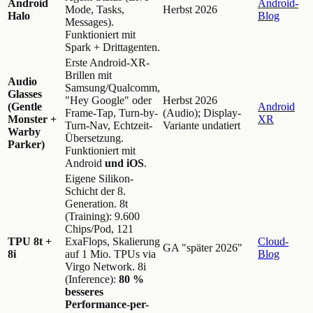
Android
Android-
Mode, Tasks,
Herbst 2026
Halo
Blog
Messages).
Funktioniert mit
Spark + Drittagenten.
Erste Android-XR-
Brillen mit
Audio
Samsung/Qualcomm,
Glasses
"Hey Google" oder
Herbst 2026
(Gentle
Android
Frame-Tap, Turn-by-
(Audio); Display-
Monster +
XR
Turn-Nav, Echtzeit-
Variante undatiert
Warby
Übersetzung.
Parker)
Funktioniert mit
Android
und iOS
.
Eigene Silikon-
Schicht der 8.
Generation. 8t
(Training): 9.600
Chips/Pod, 121
TPU 8t +
ExaFlops, Skalierung
Cloud-
GA "später 2026"
8i
auf 1 Mio. TPUs via
Blog
Virgo Network. 8i
(Inference):
80 %
besseres
Performance-per-