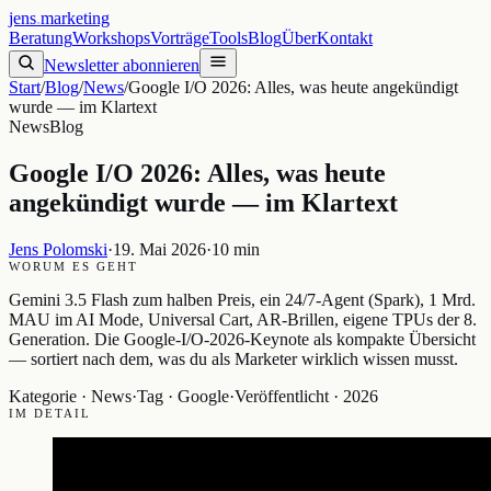
jens
.
marketing
Beratung
Workshops
Vorträge
Tools
Blog
Über
Kontakt
Newsletter abonnieren
Start
/
Blog
/
News
/
Google I/O 2026: Alles, was heute angekündigt
wurde — im Klartext
News
Blog
Google I/O 2026: Alles, was heute
angekündigt wurde — im Klartext
Jens Polomski
·
19. Mai 2026
·
10 min
WORUM ES GEHT
Gemini 3.5 Flash zum halben Preis, ein 24/7-Agent (Spark), 1 Mrd.
MAU im AI Mode, Universal Cart, AR-Brillen, eigene TPUs der 8.
Generation. Die Google-I/O-2026-Keynote als kompakte Übersicht
— sortiert nach dem, was du als Marketer wirklich wissen musst.
Kategorie ·
News
·
Tag ·
Google
·
Veröffentlicht ·
2026
IM DETAIL