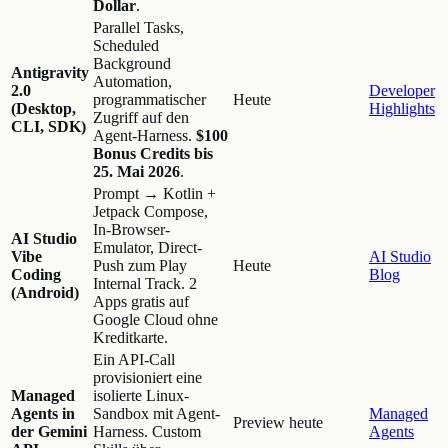
Dollar
.
Parallel Tasks,
Scheduled
Background
Antigravity
Automation,
2.0
Developer
programmatischer
Heute
(Desktop,
Highlights
Zugriff auf den
CLI, SDK)
Agent-Harness.
$100
Bonus Credits bis
25. Mai 2026
.
Prompt → Kotlin +
Jetpack Compose,
In-Browser-
AI Studio
Emulator, Direct-
Vibe
AI Studio
Push zum Play
Heute
Coding
Blog
Internal Track. 2
(Android)
Apps gratis auf
Google Cloud ohne
Kreditkarte.
Ein API-Call
provisioniert eine
Managed
isolierte Linux-
Agents in
Sandbox mit Agent-
Managed
Preview heute
der Gemini
Harness. Custom
Agents