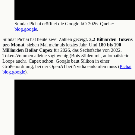
Sundar Pichai eröffnet die Google I/O 2026. Quelle:
blog.google
.
Sundar Pichai hat heute zwei Zahlen gezeigt.
3,2 Billiarden Tokens
pro Monat
, sieben Mal mehr als letztes Jahr. Und
180 bis 190
Milliarden Dollar Capex
für 2026, das Sechsfache von 2022.
Token-Volumen alleine sagt wenig (Bots zählen mit, automatisierte
Loops auch). Capex schon. Google baut Silikon in einer
Größenordnung, bei der OpenAI bei Nvidia einkaufen muss (
Pichai,
blog.google
).