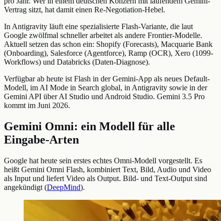
pro Jahr. Wer in einem deutschen Konzern mit laufendem Gemini-
Vertrag sitzt, hat damit einen Re-Negotiation-Hebel.
In Antigravity läuft eine spezialisierte Flash-Variante, die laut
Google zwölfmal schneller arbeitet als andere Frontier-Modelle.
Aktuell setzen das schon ein: Shopify (Forecasts), Macquarie Bank
(Onboarding), Salesforce (Agentforce), Ramp (OCR), Xero (1099-
Workflows) und Databricks (Daten-Diagnose).
Verfügbar ab heute ist Flash in der Gemini-App als neues Default-
Modell, im AI Mode in Search global, in Antigravity sowie in der
Gemini API über AI Studio und Android Studio. Gemini 3.5 Pro
kommt im Juni 2026.
Gemini Omni: ein Modell für alle
Eingabe-Arten
Google hat heute sein erstes echtes Omni-Modell vorgestellt. Es
heißt Gemini Omni Flash, kombiniert Text, Bild, Audio und Video
als Input und liefert Video als Output. Bild- und Text-Output sind
angekündigt (
DeepMind
).