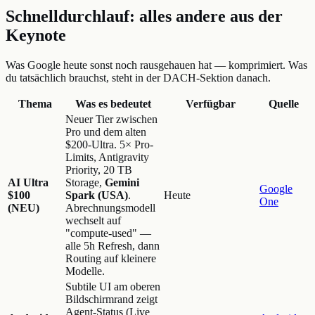
Schnelldurchlauf: alles andere aus der
Keynote
Was Google heute sonst noch rausgehauen hat — komprimiert. Was
du tatsächlich brauchst, steht in der DACH-Sektion danach.
Thema
Was es bedeutet
Verfügbar
Quelle
Neuer Tier zwischen
Pro und dem alten
$200-Ultra. 5× Pro-
Limits, Antigravity
Priority, 20 TB
AI Ultra
Storage,
Gemini
Google
$100
Spark (USA)
.
Heute
One
(NEU)
Abrechnungsmodell
wechselt auf
"compute-used" —
alle 5h Refresh, dann
Routing auf kleinere
Modelle.
Subtile UI am oberen
Bildschirmrand zeigt
Agent-Status (Live