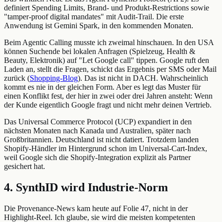
definiert Spending Limits, Brand- und Produkt-Restrictions sowie
"tamper-proof digital mandates" mit Audit-Trail. Die erste
Anwendung ist Gemini Spark, in den kommenden Monaten.
Beim Agentic Calling musste ich zweimal hinschauen. In den USA
können Suchende bei lokalen Anfragen (Spielzeug, Health &
Beauty, Elektronik) auf "Let Google call" tippen. Google ruft den
Laden an, stellt die Fragen, schickt das Ergebnis per SMS oder Mail
zurück (
Shopping-Blog
). Das ist nicht in DACH. Wahrscheinlich
kommt es nie in der gleichen Form. Aber es legt das Muster für
einen Konflikt fest, der hier in zwei oder drei Jahren ansteht: Wenn
der Kunde eigentlich Google fragt und nicht mehr deinen Vertrieb.
Das Universal Commerce Protocol (UCP) expandiert in den
nächsten Monaten nach Kanada und Australien, später nach
Großbritannien. Deutschland ist nicht datiert. Trotzdem landen
Shopify-Händler im Hintergrund schon im Universal-Cart-Index,
weil Google sich die Shopify-Integration explizit als Partner
gesichert hat.
4. SynthID wird Industrie-Norm
Die Provenance-News kam heute auf Folie 47, nicht in der
Highlight-Reel. Ich glaube, sie wird die meisten kompetenten