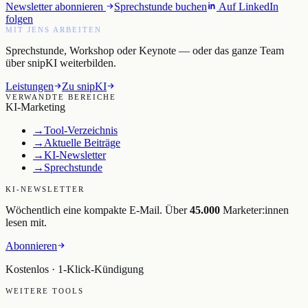
Newsletter abonnieren
Sprechstunde buchen
Auf LinkedIn
folgen
MIT JENS ARBEITEN
Sprechstunde, Workshop oder Keynote — oder das ganze Team
über snipKI weiterbilden.
Leistungen
Zu snipKI
VERWANDTE BEREICHE
KI-Marketing
→
Tool-Verzeichnis
→
Aktuelle Beiträge
→
KI-Newsletter
→
Sprechstunde
KI-NEWSLETTER
Wöchentlich eine kompakte E-Mail. Über
45.000
Marketer:innen
lesen mit.
Abonnieren
Kostenlos · 1-Klick-Kündigung
WEITERE TOOLS