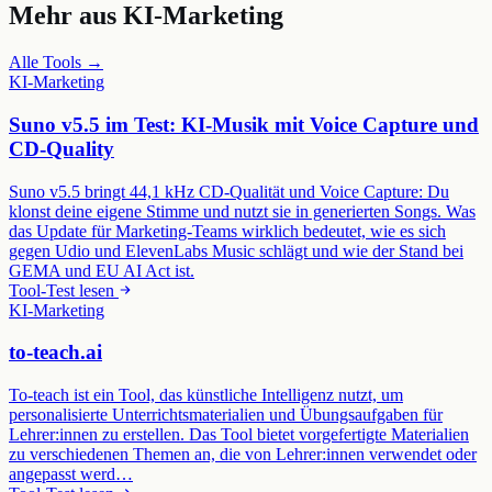
Mehr aus
KI-Marketing
Alle Tools →
KI-Marketing
Suno v5.5 im Test: KI-Musik mit Voice Capture und
CD-Quality
Suno v5.5 bringt 44,1 kHz CD-Qualität und Voice Capture: Du
klonst deine eigene Stimme und nutzt sie in generierten Songs. Was
das Update für Marketing-Teams wirklich bedeutet, wie es sich
gegen Udio und ElevenLabs Music schlägt und wie der Stand bei
GEMA und EU AI Act ist.
Tool-Test lesen
KI-Marketing
to-teach.ai
To-teach ist ein Tool, das künstliche Intelligenz nutzt, um
personalisierte Unterrichtsmaterialien und Übungsaufgaben für
Lehrer:innen zu erstellen. Das Tool bietet vorgefertigte Materialien
zu verschiedenen Themen an, die von Lehrer:innen verwendet oder
angepasst werd…