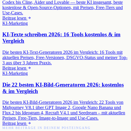
Codex bis Cline, Aider und Lovable — beste KI insgesamt, beste
kostenlose & Open-Source-Optionen, mit Preisen, Free-Tiers und
Use-Cases.
Beitrag lesen
KI-Marketing
KI-Texte schreiben 2026: 16 Tools kostenlos & im
Vergleich
Die besten KI-Text-Generatoren 2026 im Vergleich: 16 Tools mit
aktuellen Preisen, Free-Versionen, DSGVO-Status und meiner Top-
3 aus über 3 Jahren Praxis.
Beitrag lesen
KI-Marketing
Die 22 besten KI-Bild-Generatoren 2026: kostenlos
& im Vergleich
Die besten KI-Bild-Generatoren 2026 im Vergleich: 22 Tools von
Midjourney V8.1 über GPT Image 2, Google Nano Banana und
Flux.2 bis Ideogram 4, Recraft V4.1 und Seedream – mit aktuellen
Preisen, Free-Tiers, Image-to-Image und Use-Cases.
Beitrag lesen
MEHR BEITRÄGE IN DEINEM POSTEINGANG