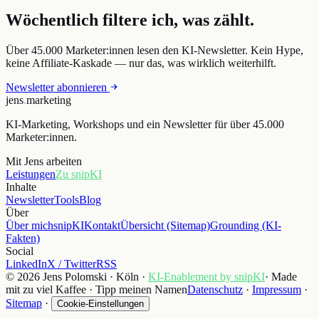
Wöchentlich filtere ich, was zählt.
Über 45.000 Marketer:innen lesen den KI-Newsletter. Kein Hype,
keine Affiliate-Kaskade — nur das, was wirklich weiterhilft.
Newsletter abonnieren
jens
.
marketing
KI-Marketing, Workshops und ein Newsletter für über 45.000
Marketer:innen.
Mit Jens arbeiten
Leistungen
Zu snipKI
Inhalte
Newsletter
Tools
Blog
Über
Über mich
snipKI
Kontakt
Übersicht (Sitemap)
Grounding (KI-
Fakten)
Social
LinkedIn
X / Twitter
RSS
© 2026 Jens Polomski · Köln ·
KI-Enablement by snipKI
· Made
mit zu viel Kaffee · Tipp meinen Namen
Datenschutz
·
Impressum
·
Sitemap
·
Cookie-Einstellungen