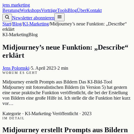
jens
.
marketing
Beratung
Workshops
Vorträge
Tools
Blog
Über
Kontakt
Newsletter abonnieren
Start
/
Blog
/
KI-Marketing
/
Midjourney’s neue Funktion: „Describe“
erklärt
KI-Marketing
Blog
Midjourney’s neue Funktion: „Describe“
erklärt
Jens Polomski
·
5. April 2023
·
2 min
WORUM ES GEHT
Midjourney erstellt Prompts aus Bildern Das KI-Bild-Tool
Midjourney mit fotorealistischen Bildern (in Version 5) hat gestern
eine neue praktische Funktion veröffentlicht, die bei der Erstellung
von Bildern eine große Hilfe ist. Ich stelle dir die Funktion hier kurz
vor…
Kategorie ·
KI-Marketing
·
Veröffentlicht ·
2023
IM DETAIL
Midjourney erstellt Prompts aus Bildern