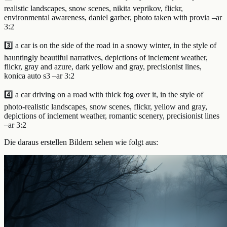
realistic landscapes, snow scenes, nikita veprikov, flickr,
environmental awareness, daniel garber, photo taken with provia –ar
3:2
3️⃣ a car is on the side of the road in a snowy winter, in the style of
hauntingly beautiful narratives, depictions of inclement weather,
flickr, gray and azure, dark yellow and gray, precisionist lines,
konica auto s3 –ar 3:2
4️⃣ a car driving on a road with thick fog over it, in the style of
photo-realistic landscapes, snow scenes, flickr, yellow and gray,
depictions of inclement weather, romantic scenery, precisionist lines
–ar 3:2
Die daraus erstellen Bildern sehen wie folgt aus: